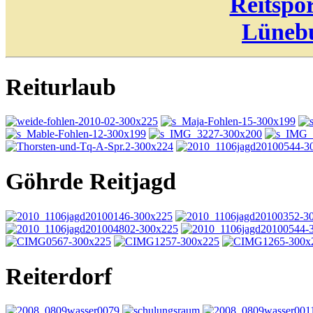
Reitspo
Lünebu
Reiturlaub
Göhrde Reitjagd
Reiterdorf