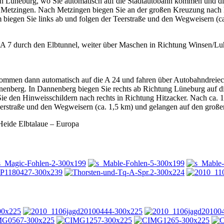
ach Lüneburg, wo Sie automatisch auf die Stadtautobahn kommen und d
 Metzingen. Nach Metzingen biegen Sie an der großen Kreuzung nach li
 m biegen Sie links ab und folgen der Teerstraße und den Wegweisern 
 A 7 durch den Elbtunnel, weiter über Maschen in Richtung Winsen/Luhe
ommen dann automatisch auf die A 24 und fahren über Autobahndreieck 
nenberg. In Dannenberg biegen Sie rechts ab Richtung Lüneburg auf di
e den Hinweisschildern nach rechts in Richtung Hitzacker. Nach ca. 15
Teerstraße und den Wegweisern (ca. 1,5 km) und gelangen auf den groß
eide Elbtalaue – Europa