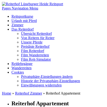
Pages Navigation Menu
Reitsportkurse
Urlaub mit Pferd
Zimmer
Das Reiterdorf
Übersicht Reiterdorf
Von Reitern für Reiter
Unsere Pferde
Preisliste Reiterhof
Film Reiterdorf
Film Wanderreiten
Film Reit-Simulator
Reitlehrgänge
Wanderreiten
Cookies
Privatsphäre-Einstellungen ändern
Historie der Privatsphäre-Einstellungen
Einwilligungen widerrufen
Home
»
Reiterhof Zimmer
»
Reiterhof Appartement
Reiterhof Appartement